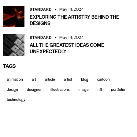
STANDARD
May 14, 2024
EXPLORING THE ARTISTRY BEHIND THE
DESIGNS
STANDARD
May 14, 2024
ALL THE GREATEST IDEAS COME
UNEXPECTEDLY
TAGS
animation
art
article
artist
blog
cartoon
design
designer
illustrations
image
nft
portfolio
technology