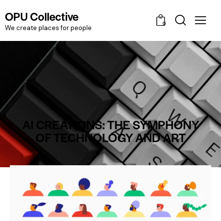
OPU Collective
0
We create places for people
AI CREATIONS: THE SYMPHONY
OF TECHNOLOGY AND ART